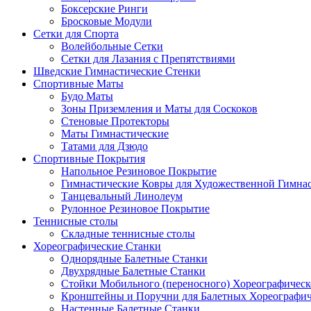
Боксерские Ринги
Бросковые Модули
Сетки для Спорта
Волейбольные Сетки
Сетки для Лазания с Препятствиями
Шведские Гимнастические Стенки
Спортивные Маты
Будо Маты
Зоны Приземления и Маты для Соскоков
Стеновые Протекторы
Маты Гимнастические
Татами для Дзюдо
Спортивные Покрытия
Напольное Резиновое Покрытие
Гимнастические Ковры для Художественной Гимна
Танцевальный Линолеум
Рулонное Резиновое Покрытие
Теннисные столы
Складные теннисные столы
Хореографические Станки
Однорядные Балетные Станки
Двухрядные Балетные Станки
Стойки Мобильного (переносного) Хореографическ
Кронштейны и Поручни для Балетных Хореографич
Настенные Балетные Станки