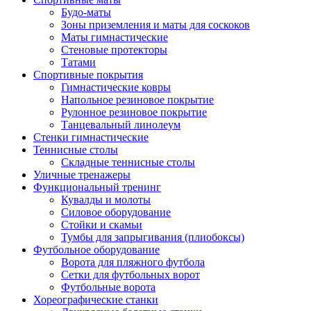
Будо-маты
Зоны приземления и маты для соскоков
Маты гимнастические
Стеновые протекторы
Татами
Спортивные покрытия
Гимнастические ковры
Напольное резиновое покрытие
Рулонное резиновое покрытие
Танцевальный линолеум
Стенки гимнастические
Теннисные столы
Складные теннисные столы
Уличные тренажеры
Функциональный тренинг
Кувалды и молоты
Силовое оборудование
Стойки и скамьи
Тумбы для запрыгивания (плиобоксы)
Футбольное оборудование
Ворота для пляжного футбола
Сетки для футбольных ворот
Футбольные ворота
Хореографические станки