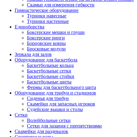
Скамьи для измерения гибкости
Гимнастическое оборудование
Турники навесные
Турники настенные
Единоборства
Боксерские мешки и груши
Боксерские ринги
Борцовские ковры
Бросковые модули
Зеркала для залов
Оборудование для баскетбола
Баскетбольные кольца
Баскетбольные сетки
Баскетбольные стойки
Баскетбольные щиты
Фермы для баскетбольного щита
Оборудование для трибун и стадионов
Сиденья для трибун
Скамейки для запасных игроков
Судейские вышки и столы
Сетки
Волейбольные сетки
Сетки для лазания с препятствиями
Скамейки для раздевалок
Спортивные маты