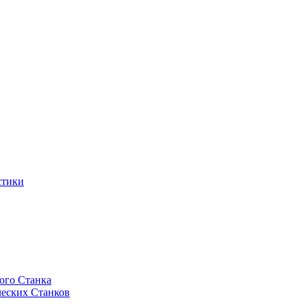
стики
ого Станка
еских Станков