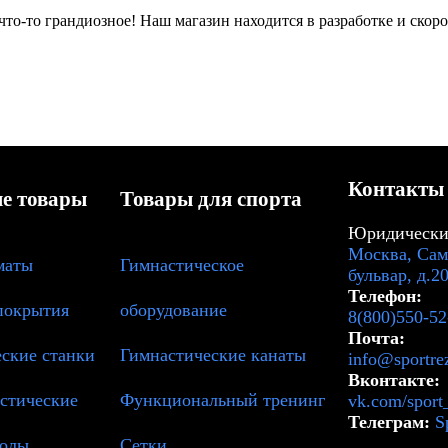
что-то грандиозное! Наш магазин находится в разработке и скоро
Контакты
е товары
Товары для спорта
Юридический
Москва, Сам
маты
Гимнастическое
бульвар, д.2
Телефон:
покрытия
оборудование
8(800)550-52
Почта:
ские станки
Гимнастические канаты
info@sportrez
Вконтакте:
стические
Функциональный тренинг
vk.com/sport_
Телеграм:
S
толы
Сетки