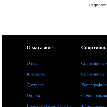
Назревает 
О магазине
Спортивны
О
нас
Спортивные 
Контакты
Спортивные 
Доставка
Хореографиче
Оплата
Стенки гимна
Политика безопасности
Теннисные с