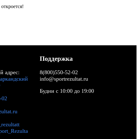
 откроется!
Поддержка
 адрес:
8(800)550-52-02
аркандский
info@sportrezultat.ru
0
Будни с 10:00 до 19:00
-02
ultat.ru
rezultatt
port_Rezulta