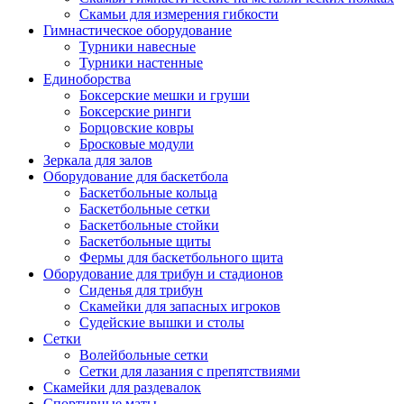
Скамьи для измерения гибкости
Гимнастическое оборудование
Турники навесные
Турники настенные
Единоборства
Боксерские мешки и груши
Боксерские ринги
Борцовские ковры
Бросковые модули
Зеркала для залов
Оборудование для баскетбола
Баскетбольные кольца
Баскетбольные сетки
Баскетбольные стойки
Баскетбольные щиты
Фермы для баскетбольного щита
Оборудование для трибун и стадионов
Сиденья для трибун
Скамейки для запасных игроков
Судейские вышки и столы
Сетки
Волейбольные сетки
Сетки для лазания с препятствиями
Скамейки для раздевалок
Спортивные маты