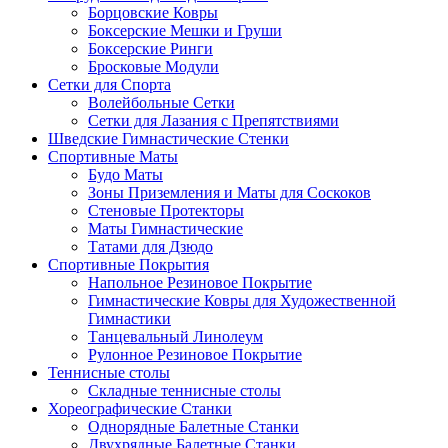
Борцовские Ковры
Боксерские Мешки и Груши
Боксерские Ринги
Бросковые Модули
Сетки для Спорта
Волейбольные Сетки
Сетки для Лазания с Препятствиями
Шведские Гимнастические Стенки
Спортивные Маты
Будо Маты
Зоны Приземления и Маты для Соскоков
Стеновые Протекторы
Маты Гимнастические
Татами для Дзюдо
Спортивные Покрытия
Напольное Резиновое Покрытие
Гимнастические Ковры для Художественной
Гимнастики
Танцевальный Линолеум
Рулонное Резиновое Покрытие
Теннисные столы
Складные теннисные столы
Хореографические Станки
Однорядные Балетные Станки
Двухрядные Балетные Станки