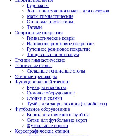
Будо-маты
Зоны приземления и маты для соскоков
Маты гимнастические
Стеновые протекторы
Татами
Спортивные покрытия
Гимнастические ковры
Напольное резиновое покрытие
Рулонное резиновое покрытие
Танцевальный линолеум
Стенки гимнастические
Теннисные столы
Складные теннисные столы
Уличные тренажеры
Функциональный тренинг
Кувалды и молоты
Силовое оборудование
Стойки и скамьи
Тумбы для запрыгивания (плиобоксы)
Футбольное оборудование
Ворота для пляжного футбола
Сетки для футбольных ворот
Футбольные ворота
Хореографические станки