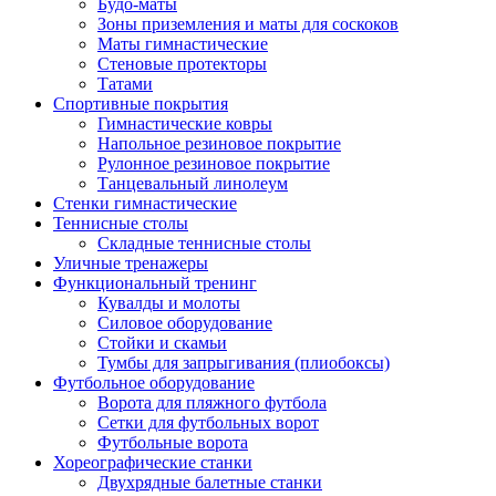
Будо-маты
Зоны приземления и маты для соскоков
Маты гимнастические
Стеновые протекторы
Татами
Спортивные покрытия
Гимнастические ковры
Напольное резиновое покрытие
Рулонное резиновое покрытие
Танцевальный линолеум
Стенки гимнастические
Теннисные столы
Складные теннисные столы
Уличные тренажеры
Функциональный тренинг
Кувалды и молоты
Силовое оборудование
Стойки и скамьи
Тумбы для запрыгивания (плиобоксы)
Футбольное оборудование
Ворота для пляжного футбола
Сетки для футбольных ворот
Футбольные ворота
Хореографические станки
Двухрядные балетные станки