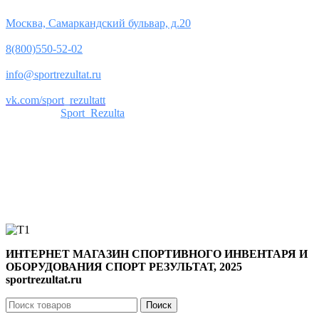
Юридический адрес:
Москва, Самаркандский бульвар, д.20
Телефон:
8(800)550-52-02
Почта:
info@sportrezultat.ru
Вконтакте:
vk.com/sport_rezultatt
Телеграм:
Sport_Rezulta
Поддержка
8(800)550-52-02
info@sportrezultat.ru
Будни с 10:00 до 19:00
ИНТЕРНЕТ МАГАЗИН СПОРТИВНОГО ИНВЕНТАРЯ И
ОБОРУДОВАНИЯ СПОРТ РЕЗУЛЬТАТ, 2025
sportrezultat.ru
Поиск