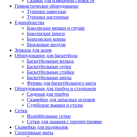
Скамьи для измерения гибкости
Гимнастическое оборудование
Турники навесные
Турники настенные
Единоборства
Боксерские мешки и груши
Боксерские ринги
Борцовские ковры
Бросковые модули
Зеркала для залов
Оборудование для баскетбола
Баскетбольные кольца
Баскетбольные сетки
Баскетбольные стойки
Баскетбольные щиты
Фермы для баскетбольного щита
Оборудование для трибун и стадионов
Сиденья для трибун
Скамейки для запасных игроков
Судейские вышки и столы
Сетки
Волейбольные сетки
Сетки для лазания с препятствиями
Скамейки для раздевалок
Спортивные маты