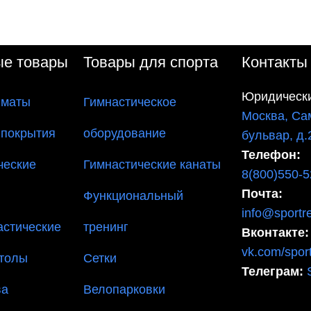
ые товары
Товары для спорта
Контакты
Юридически
 маты
Гимнастическое
Москва, Са
 покрытия
оборудование
бульвар, д.
Телефон:
ческие
Гимнастические канаты
8(800)550-5
Почта:
Функциональный
info@sportre
астические
тренинг
Вконтакте:
vk.com/sport
столы
Сетки
Телеграм:
ва
Велопарковки