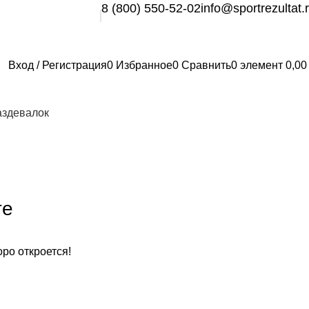
8 (800) 550-52-02
info@sportrezultat.
Вход / Регистрация
0
Избранное
0
Сравнить
0
элемент
0,0
аздевалок
те
оро откроется!