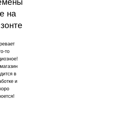
емены
е на
изонте
ревает
то-то
диозное!
магазин
дится в
аботке и
коро
роется!