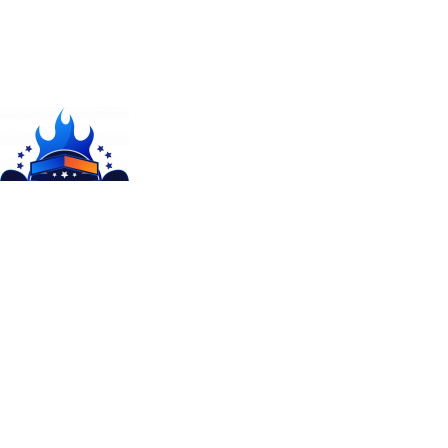
8(800)550-52-02
info@sportrezultat.ru
Будни с 10:00 до 19:00
ИНТЕРНЕТ МАГАЗИН СПОРТИВНОГО ИНВЕНТАРЯ И
ОБОРУДОВАНИЯ СПОРТ РЕЗУЛЬТАТ, 2025
sportrezultat.ru
Магазин
Фильтры
0
Избранное
0
элемент
Заказ