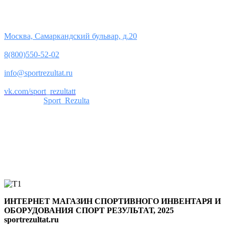
Контакты
Юридический адрес:
Москва, Самаркандский бульвар, д.20
Телефон:
8(800)550-52-02
Почта:
info@sportrezultat.ru
Вконтакте:
vk.com/sport_rezultatt
Телеграм:
Sport_Rezulta
Поддержка
8(800)550-52-02
info@sportrezultat.ru
Будни с 10:00 до 19:00
ИНТЕРНЕТ МАГАЗИН СПОРТИВНОГО ИНВЕНТАРЯ И
ОБОРУДОВАНИЯ СПОРТ РЕЗУЛЬТАТ, 2025
sportrezultat.ru