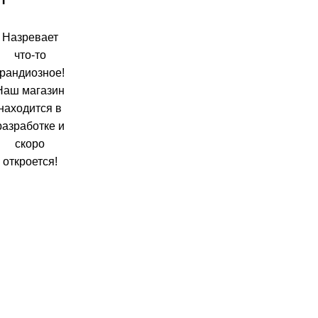
Назревает
что-то
грандиозное!
Наш магазин
находится в
разработке и
скоро
откроется!