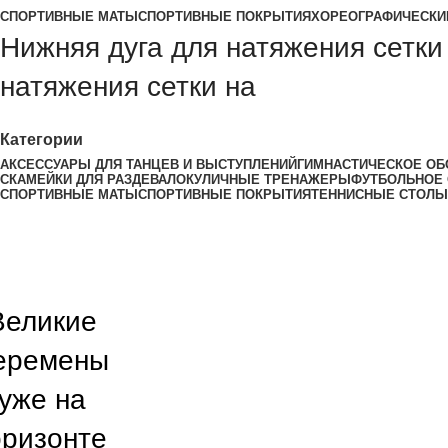
СПОРТИВНЫЕ МАТЫ
СПОРТИВНЫЕ ПОКРЫТИЯ
ХОРЕОГРАФИЧЕСКИ
Нижняя дуга для натяжения сетки
натяжения сетки на
Категории
АКСЕССУАРЫ ДЛЯ ТАНЦЕВ И ВЫСТУПЛЕНИЙ
ГИМНАСТИЧЕСКОЕ ОБ
СКАМЕЙКИ ДЛЯ РАЗДЕВАЛОК
УЛИЧНЫЕ ТРЕНАЖЕРЫ
ФУТБОЛЬНОЕ
СПОРТИВНЫЕ МАТЫ
СПОРТИВНЫЕ ПОКРЫТИЯ
ТЕННИСНЫЕ СТОЛЫ
Великие
еремены
уже на
оризонте