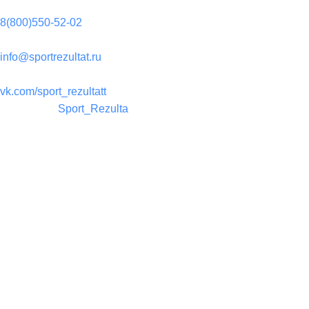
Телефон:
8(800)550-52-02
Почта:
info@sportrezultat.ru
Вконтакте:
vk.com/sport_rezultatt
Телеграм:
Sport_Rezulta
Поддержка
8(800)550-52-02
info@sportrezultat.ru
Будни с 10:00 до 19:00
ИНТЕРНЕТ МАГАЗИН СПОРТИВНОГО ИНВЕНТАРЯ И ОБОРУ
Магазин