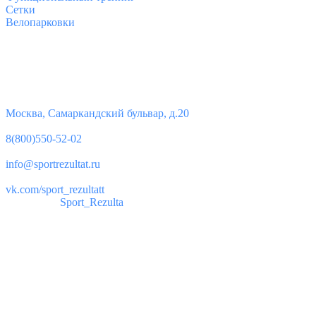
Сетки
Велопарковки
Контакты
Юридический адрес:
Москва, Самаркандский бульвар, д.20
Телефон:
8(800)550-52-02
Почта:
info@sportrezultat.ru
Вконтакте:
vk.com/sport_rezultatt
Телеграм:
Sport_Rezulta
Поддержка
8(800)550-52-02
info@sportrezultat.ru