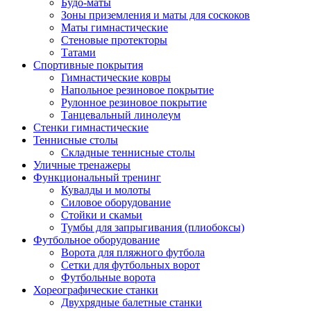
Будо-маты
Зоны приземления и маты для соскоков
Маты гимнастические
Стеновые протекторы
Татами
Спортивные покрытия
Гимнастические ковры
Напольное резиновое покрытие
Рулонное резиновое покрытие
Танцевальный линолеум
Стенки гимнастические
Теннисные столы
Складные теннисные столы
Уличные тренажеры
Функциональный тренинг
Кувалды и молоты
Силовое оборудование
Стойки и скамьи
Тумбы для запрыгивания (плиобоксы)
Футбольное оборудование
Ворота для пляжного футбола
Сетки для футбольных ворот
Футбольные ворота
Хореографические станки
Двухрядные балетные станки