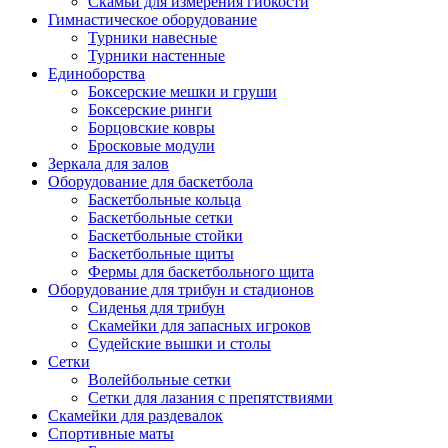
Скамьи для измерения гибкости
Гимнастическое оборудование
Турники навесные
Турники настенные
Единоборства
Боксерские мешки и груши
Боксерские ринги
Борцовские ковры
Бросковые модули
Зеркала для залов
Оборудование для баскетбола
Баскетбольные кольца
Баскетбольные сетки
Баскетбольные стойки
Баскетбольные щиты
Фермы для баскетбольного щита
Оборудование для трибун и стадионов
Сиденья для трибун
Скамейки для запасных игроков
Судейские вышки и столы
Сетки
Волейбольные сетки
Сетки для лазания с препятствиями
Скамейки для раздевалок
Спортивные маты