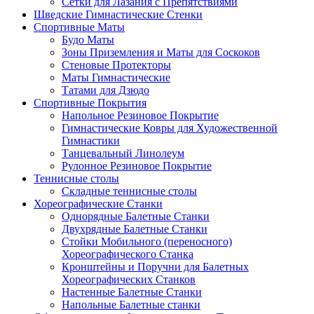
Сетки для Лазания с Препятствиями
Шведские Гимнастические Стенки
Спортивные Маты
Будо Маты
Зоны Приземления и Маты для Соскоков
Стеновые Протекторы
Маты Гимнастические
Татами для Дзюдо
Спортивные Покрытия
Напольное Резиновое Покрытие
Гимнастические Ковры для Художественной
Гимнастики
Танцевальный Линолеум
Рулонное Резиновое Покрытие
Теннисные столы
Складные теннисные столы
Хореографические Станки
Однорядные Балетные Станки
Двухрядные Балетные Станки
Стойки Мобильного (переносного)
Хореографического Станка
Кронштейны и Поручни для Балетных
Хореографических Станков
Настенные Балетные Станки
Напольные Балетные станки