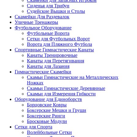
Скамейки для Запасных Игроков
Сиденья для Трибун
Судейские Вышки и Столы
Скамейки Для Раздевалок
Уличные Тренажеры
Футбольное Оборудование
Футбольные Ворота
Сетки для Футбольных Ворот
Ворота для Пляжного Футбола
Спортивные Гимнастические Канаты
Канаты Тренировочные
Канаты для Перетягивания
Канаты для Лазания
Гимнастические Скамейки
Скамьи Гимнастические на Металлических
Ножках
Скамьи Гимнастические Деревянные
Скамьи для Измерения Гибкости
Оборудование для Единоборств
Борцовские Ковры
Боксерские Мешки и Груши
Боксерские Ринги
Бросковые Модули
Сетки для Спорта
Волейбольные Сетки