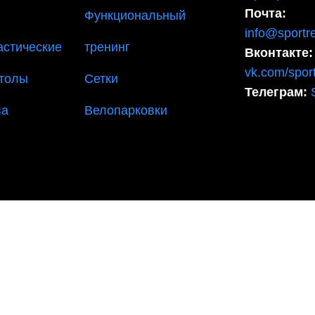
Почта:
Функциональный
info@sportre
астические
тренинг
Вконтакте:
vk.com/sport
столы
Сетки
Телеграм:
ва
Велопарковки
ЕНТАРЯ И ОБОРУДОВАНИЯ СПОРТ РЕЗУЛЬТАТ, 2025 sp
30 мм