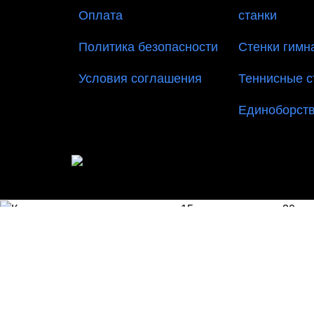
Оплата
станки
Политика безопасности
Стенки гимн
Условия соглашения
Теннисные 
Единоборст
ИНТЕРНЕТ МАГАЗИН СПОРТИВНОГО ИНВ
Канат для перетягивания длина 15 метров диаметр 
8520,00
₽