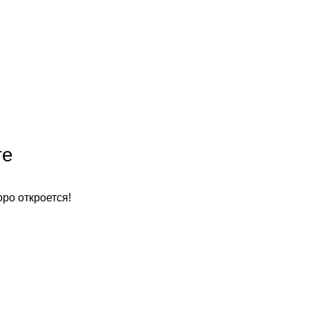
те
оро откроется!