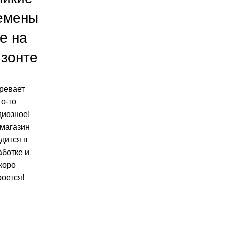
емены
е на
изонте
ревает
то-то
диозное!
магазин
дится в
аботке и
коро
роется!