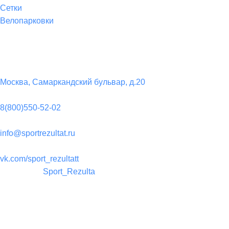
Сетки
Велопарковки
Контакты
Юридический адрес:
Москва, Самаркандский бульвар, д.20
Телефон:
8(800)550-52-02
Почта:
info@sportrezultat.ru
Вконтакте:
vk.com/sport_rezultatt
Телеграм:
Sport_Rezulta
Поддержка
8(800)550-52-02