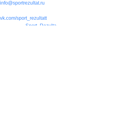
info@sportrezultat.ru
Вконтакте:
vk.com/sport_rezultatt
Телеграм:
Sport_Rezulta
Поддержка
8(800)550-52-02
info@sportrezultat.ru
Будни с 10:00 до 19:00
ИНТЕРНЕТ МАГАЗИН СПОРТИВНОГО ИНВЕНТАРЯ И
ОБОРУДОВАНИЯ СПОРТ РЕЗУЛЬТАТ, 2025
sportrezultat.ru
Противовес 25 кг, для футбольных ворот, с колесом