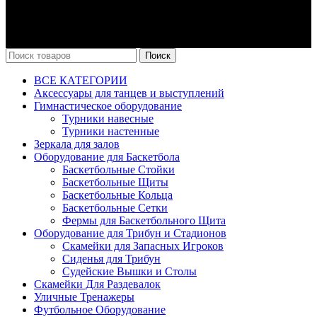
ИНВЕНТАРЯ И ОБОРУДОВАНИЯ СПОРТ
РЕЗУЛЬТАТ, 2025 sportrezultat.ru
Поиск
ВСЕ КАТЕГОРИИ
Аксессуары для танцев и выступлений
Гимнастическое оборудование
Турники навесные
Турники настенные
Зеркала для залов
Оборудование для Баскетбола
Баскетбольные Стойки
Баскетбольные Щиты
Баскетбольные Кольца
Баскетбольные Сетки
Фермы для Баскетбольного Щита
Оборудование для Трибун и Стадионов
Скамейки для Запасных Игроков
Сиденья для Трибун
Судейские Вышки и Столы
Скамейки Для Раздевалок
Уличные Тренажеры
Футбольное Оборудование