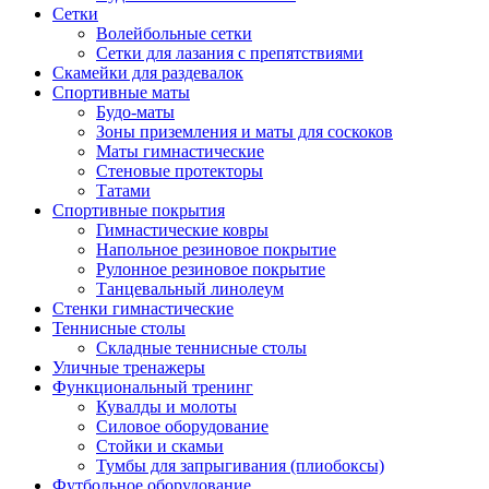
Сетки
Волейбольные сетки
Сетки для лазания с препятствиями
Скамейки для раздевалок
Спортивные маты
Будо-маты
Зоны приземления и маты для соскоков
Маты гимнастические
Стеновые протекторы
Татами
Спортивные покрытия
Гимнастические ковры
Напольное резиновое покрытие
Рулонное резиновое покрытие
Танцевальный линолеум
Стенки гимнастические
Теннисные столы
Складные теннисные столы
Уличные тренажеры
Функциональный тренинг
Кувалды и молоты
Силовое оборудование
Стойки и скамьи
Тумбы для запрыгивания (плиобоксы)
Футбольное оборудование