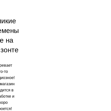
ликие
емены
е на
изонте
ревает
то-то
диозное!
магазин
дится в
аботке и
коро
роется!