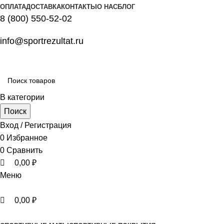
0
0
0
ОПЛАТА
ДОСТАВКА
КОНТАКТЫ
О НАС
БЛОГ
8 (800) 550-52-02
info@sportrezultat.ru
В категории
Поиск
Вход / Регистрация
0
Избранное
0
Сравнить
0,00
₽
Меню
0,00
₽
Все категории