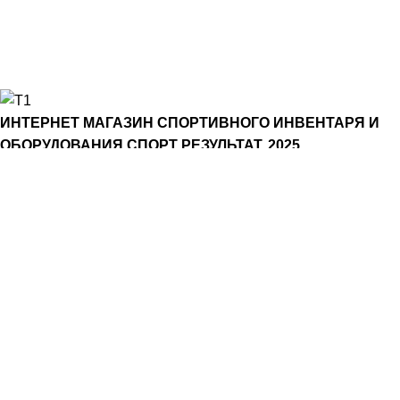
info@sportrezultat.ru
Будни с 10:00 до 19:00
ИНТЕРНЕТ МАГАЗИН СПОРТИВНОГО ИНВЕНТАРЯ И
ОБОРУДОВАНИЯ СПОРТ РЕЗУЛЬТАТ, 2025
sportrezultat.ru
Магазин
Фильтры
0
Избранное
Заказ
Мой аккаунт
Мы используем файлы cookie, чтобы улучшить работу
сайта. Продолжая использовать этот сайт, вы соглашаетесь
на их использование.
Хорошо