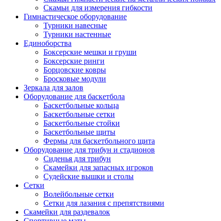
Скамьи для измерения гибкости
Гимнастическое оборудование
Турники навесные
Турники настенные
Единоборства
Боксерские мешки и груши
Боксерские ринги
Борцовские ковры
Бросковые модули
Зеркала для залов
Оборудование для баскетбола
Баскетбольные кольца
Баскетбольные сетки
Баскетбольные стойки
Баскетбольные щиты
Фермы для баскетбольного щита
Оборудование для трибун и стадионов
Сиденья для трибун
Скамейки для запасных игроков
Судейские вышки и столы
Сетки
Волейбольные сетки
Сетки для лазания с препятствиями
Скамейки для раздевалок
Спортивные маты