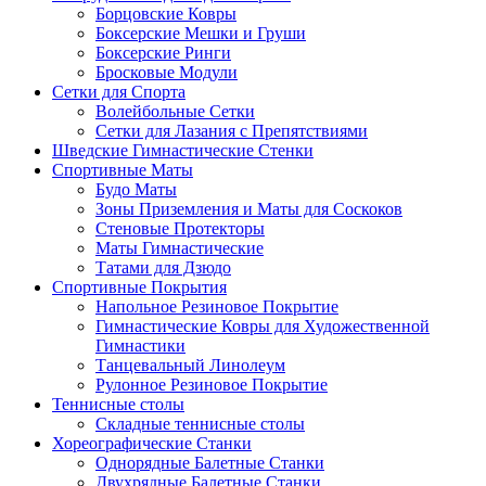
Борцовские Ковры
Боксерские Мешки и Груши
Боксерские Ринги
Бросковые Модули
Сетки для Спорта
Волейбольные Сетки
Сетки для Лазания с Препятствиями
Шведские Гимнастические Стенки
Спортивные Маты
Будо Маты
Зоны Приземления и Маты для Соскоков
Стеновые Протекторы
Маты Гимнастические
Татами для Дзюдо
Спортивные Покрытия
Напольное Резиновое Покрытие
Гимнастические Ковры для Художественной
Гимнастики
Танцевальный Линолеум
Рулонное Резиновое Покрытие
Теннисные столы
Складные теннисные столы
Хореографические Станки
Однорядные Балетные Станки
Двухрядные Балетные Станки