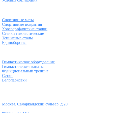
Условия соглашения
Спортивные товары
Спортивные маты
Спортивные покрытия
Хореографические станки
Стенки гимнастические
Теннисные столы
Единоборства
Товары для спорта
Гимнастическое оборудование
Гимнастические канаты
Функциональный тренинг
Сетки
Велопарковки
Контакты
Юридический адрес:
Москва, Самаркандский бульвар, д.20
Телефон: