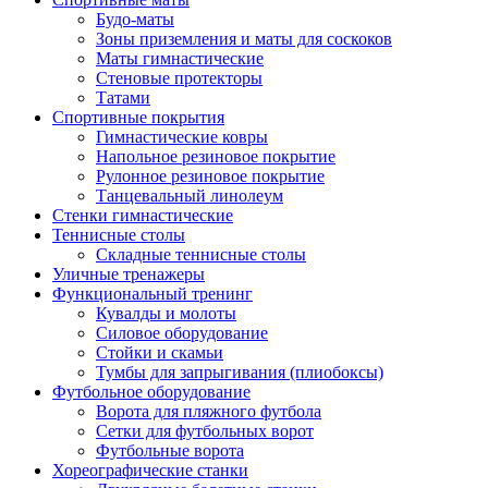
Будо-маты
Зоны приземления и маты для соскоков
Маты гимнастические
Стеновые протекторы
Татами
Спортивные покрытия
Гимнастические ковры
Напольное резиновое покрытие
Рулонное резиновое покрытие
Танцевальный линолеум
Стенки гимнастические
Теннисные столы
Складные теннисные столы
Уличные тренажеры
Функциональный тренинг
Кувалды и молоты
Силовое оборудование
Стойки и скамьи
Тумбы для запрыгивания (плиобоксы)
Футбольное оборудование
Ворота для пляжного футбола
Сетки для футбольных ворот
Футбольные ворота
Хореографические станки