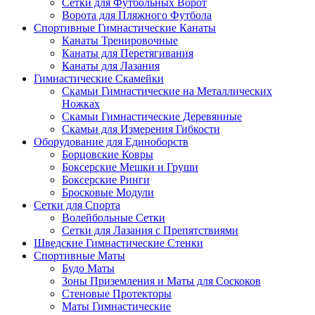
Сетки для Футбольных Ворот
Ворота для Пляжного Футбола
Спортивные Гимнастические Канаты
Канаты Тренировочные
Канаты для Перетягивания
Канаты для Лазания
Гимнастические Скамейки
Скамьи Гимнастические на Металлических
Ножках
Скамьи Гимнастические Деревянные
Скамьи для Измерения Гибкости
Оборудование для Единоборств
Борцовские Ковры
Боксерские Мешки и Груши
Боксерские Ринги
Бросковые Модули
Сетки для Спорта
Волейбольные Сетки
Сетки для Лазания с Препятствиями
Шведские Гимнастические Стенки
Спортивные Маты
Будо Маты
Зоны Приземления и Маты для Соскоков
Стеновые Протекторы
Маты Гимнастические