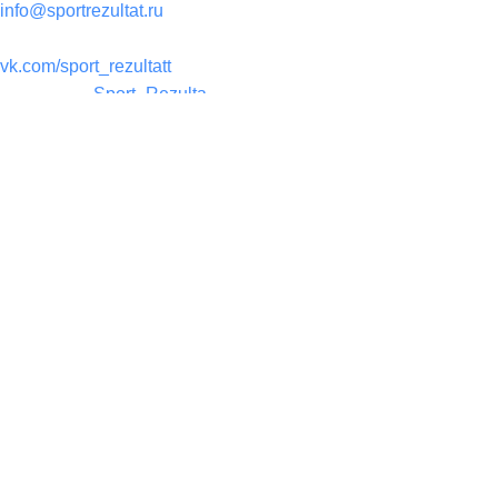
info@sportrezultat.ru
Вконтакте:
vk.com/sport_rezultatt
Телеграм:
Sport_Rezulta
Поддержка
8(800)550-52-02
info@sportrezultat.ru
Будни с 10:00 до 19:00
ИНТЕРНЕТ МАГАЗИН СПОРТИВНОГО ИНВЕНТАРЯ И
ОБОРУДОВАНИЯ СПОРТ РЕЗУЛЬТАТ, 2025
sportrezultat.ru
Плиометрический бокс 31 см