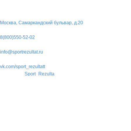
Контакты
Юридический адрес:
Москва, Самаркандский бульвар, д.20
Телефон:
8(800)550-52-02
Почта:
info@sportrezultat.ru
Вконтакте:
vk.com/sport_rezultatt
Телеграм:
Sport_Rezulta
Поддержка
8(800)550-52-02
info@sportrezultat.ru
Будни с 10:00 до 19:00