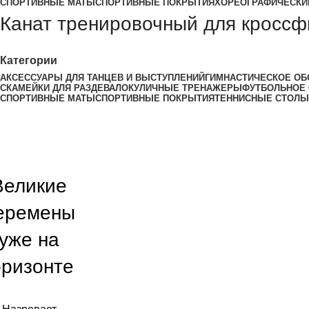
СПОРТИВНЫЕ МАТЫ
СПОРТИВНЫЕ ПОКРЫТИЯ
ХОРЕОГРАФИЧЕСКИ
Канат тренировочный для кроссфи
Категории
АКСЕССУАРЫ ДЛЯ ТАНЦЕВ И ВЫСТУПЛЕНИЙ
ГИМНАСТИЧЕСКОЕ ОБ
СКАМЕЙКИ ДЛЯ РАЗДЕВАЛОК
УЛИЧНЫЕ ТРЕНАЖЕРЫ
ФУТБОЛЬНОЕ
СПОРТИВНЫЕ МАТЫ
СПОРТИВНЫЕ ПОКРЫТИЯ
ТЕННИСНЫЕ СТОЛЫ
Великие
еремены
уже на
оризонте