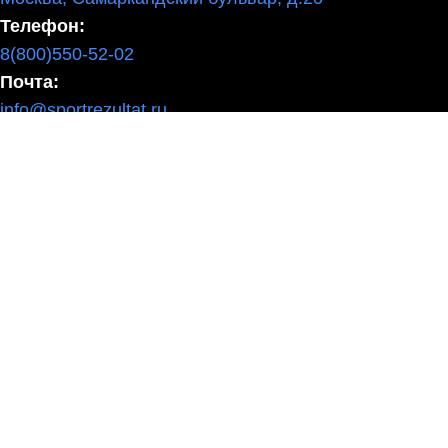
Телефон:
8(800)550-52-02
Почта:
info@sportrezultat.ru
Вконтакте:
vk.com/sport_rezultatt
Телеграм:
Sport_Rezulta
Поддержка
8(800)550-52-02
info@sportrezultat.ru
Будни с 10:00 до 19:00
ИНТЕРНЕТ МАГАЗИН СПОРТИВНОГО ИНВЕНТАРЯ И ОБОРУ