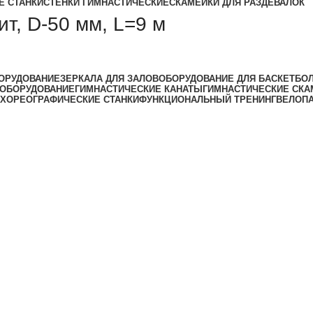
Е СТАНКИ
СТЕНКИ ГИМНАСТИЧЕСКИЕ
СКАМЕЙКИ ДЛЯ РАЗДЕВАЛОК
т, D-50 мм, L=9 м
ОРУДОВАНИЕ
ЗЕРКАЛА ДЛЯ ЗАЛОВ
ОБОРУДОВАНИЕ ДЛЯ БАСКЕТБО
 ОБОРУДОВАНИЕ
ГИМНАСТИЧЕСКИЕ КАНАТЫ
ГИМНАСТИЧЕСКИЕ СКА
ХОРЕОГРАФИЧЕСКИЕ СТАНКИ
ФУНКЦИОНАЛЬНЫЙ ТРЕНИНГ
ВЕЛОП