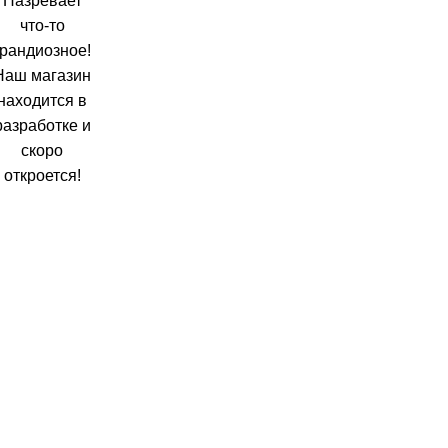
Назревает
что-то
грандиозное!
Наш магазин
находится в
разработке и
скоро
откроется!