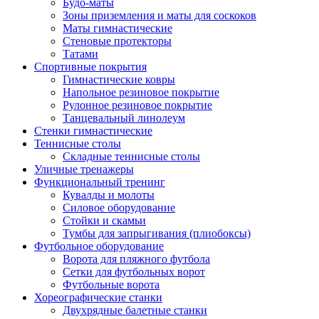
Будо-маты
Зоны приземления и маты для соскоков
Маты гимнастические
Стеновые протекторы
Татами
Спортивные покрытия
Гимнастические ковры
Напольное резиновое покрытие
Рулонное резиновое покрытие
Танцевальный линолеум
Стенки гимнастические
Теннисные столы
Складные теннисные столы
Уличные тренажеры
Функциональный тренинг
Кувалды и молоты
Силовое оборудование
Стойки и скамьи
Тумбы для запрыгивания (плиобоксы)
Футбольное оборудование
Ворота для пляжного футбола
Сетки для футбольных ворот
Футбольные ворота
Хореографические станки
Двухрядные балетные станки