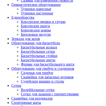
Скамьи для измерения гибкости
Гимнастическое оборудование
Турники навесные
Турники настенные
Единоборства
Боксерские мешки и груши
Боксерские ринги
Борцовские ковры
Бросковые модули
Зеркала для залов
Оборудование для баскетбола
Баскетбольные кольца
Баскетбольные сетки
Баскетбольные стойки
Баскетбольные щиты
Фермы для баскетбольного щита
Оборудование для трибун и стадионов
Сиденья для трибун
Скамейки для запасных игроков
Судейские вышки и столы
Сетки
Волейбольные сетки
Сетки для лазания с препятствиями
Скамейки для раздевалок
Спортивные маты