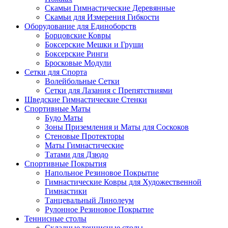
Скамьи Гимнастические Деревянные
Скамьи для Измерения Гибкости
Оборудование для Единоборств
Борцовские Ковры
Боксерские Мешки и Груши
Боксерские Ринги
Бросковые Модули
Сетки для Спорта
Волейбольные Сетки
Сетки для Лазания с Препятствиями
Шведские Гимнастические Стенки
Спортивные Маты
Будо Маты
Зоны Приземления и Маты для Соскоков
Стеновые Протекторы
Маты Гимнастические
Татами для Дзюдо
Спортивные Покрытия
Напольное Резиновое Покрытие
Гимнастические Ковры для Художественной
Гимнастики
Танцевальный Линолеум
Рулонное Резиновое Покрытие
Теннисные столы
Складные теннисные столы