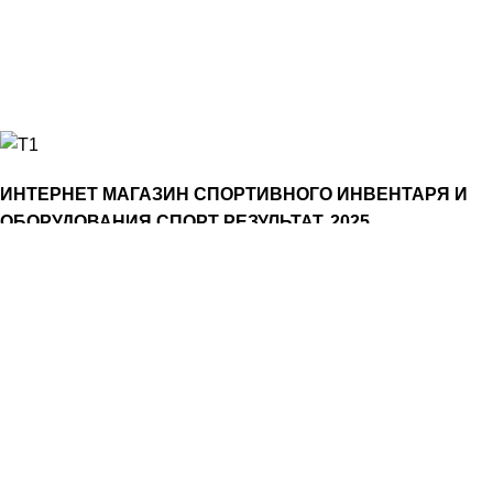
8(800)550-52-02
info@sportrezultat.ru
Будни с 10:00 до 19:00
ИНТЕРНЕТ МАГАЗИН СПОРТИВНОГО ИНВЕНТАРЯ И
ОБОРУДОВАНИЯ СПОРТ РЕЗУЛЬТАТ, 2025
sportrezultat.ru
Станок хореографический переносной
регулируемый, двухместный
17000,00
₽