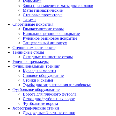
Будо-маты
Зоны приземления и маты для соскоков
Маты гимнастические
Стеновые протекторы
Татами
Спортивные покрытия
Гимнастические ковры
Напольное резиновое покрытие
Рулонное резиновое покрытие
Танцевальный линолеум
Стенки гимнастические
Теннисные столы
Складные теннисные столы
Уличные тренажеры
Функциональный тренинг
Кувалды и молоты
Силовое оборудование
Стойки и скамьи
Тумбы для запрыгивания (плиобоксы)
Футбольное оборудование
Ворота для пляжного футбола
Сетки для футбольных ворот
Футбольные ворота
Хореографические станки
Двухрядные балетные станки