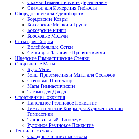
Скамьи Гимнастические Деревянные
Скамьи для Измерения Гибкости
Оборудование для Единоборств
Борцовские Ковры
Боксерские Мешки и Груши
Боксерские Ринги
Бросковые Модули
Сетки для Спорта
Волейбольные Сетки
Сетки для Лазания с Препятствиями
Шведские Гимнастические Стенки
Спортивные Маты
Будо Маты
Зоны Приземления и Маты для Соскоков
Стеновые Протекторы
Маты Гимнастические
Татами для Дзюдо
Спортивные Покрытия
Напольное Резиновое Покрытие
Гимнастические Ковры для Художественной
Гимнастики
Танцевальный Линолеум
Рулонное Резиновое Покрытие
Теннисные столы
Складные теннисные столы