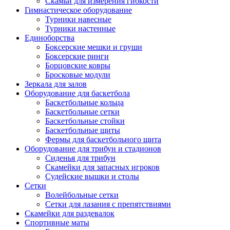
Скамьи для измерения гибкости
Гимнастическое оборудование
Турники навесные
Турники настенные
Единоборства
Боксерские мешки и груши
Боксерские ринги
Борцовские ковры
Бросковые модули
Зеркала для залов
Оборудование для баскетбола
Баскетбольные кольца
Баскетбольные сетки
Баскетбольные стойки
Баскетбольные щиты
Фермы для баскетбольного щита
Оборудование для трибун и стадионов
Сиденья для трибун
Скамейки для запасных игроков
Судейские вышки и столы
Сетки
Волейбольные сетки
Сетки для лазания с препятствиями
Скамейки для раздевалок
Спортивные маты