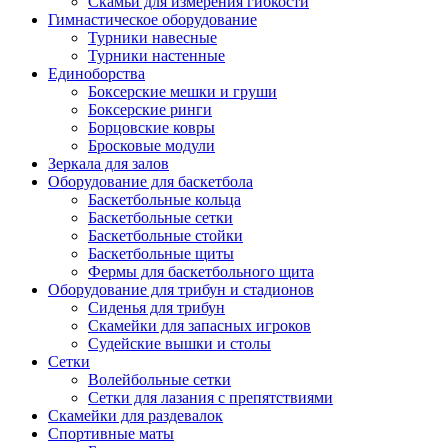
Скамьи для измерения гибкости
Гимнастическое оборудование
Турники навесные
Турники настенные
Единоборства
Боксерские мешки и груши
Боксерские ринги
Борцовские ковры
Бросковые модули
Зеркала для залов
Оборудование для баскетбола
Баскетбольные кольца
Баскетбольные сетки
Баскетбольные стойки
Баскетбольные щиты
Фермы для баскетбольного щита
Оборудование для трибун и стадионов
Сиденья для трибун
Скамейки для запасных игроков
Судейские вышки и столы
Сетки
Волейбольные сетки
Сетки для лазания с препятствиями
Скамейки для раздевалок
Спортивные маты