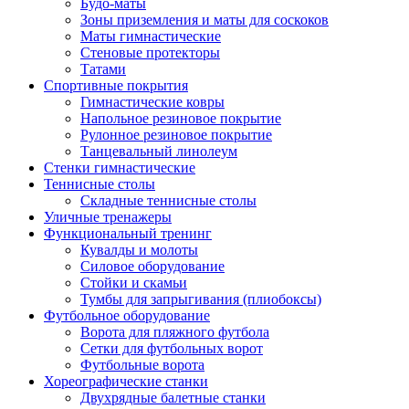
Будо-маты
Зоны приземления и маты для соскоков
Маты гимнастические
Стеновые протекторы
Татами
Спортивные покрытия
Гимнастические ковры
Напольное резиновое покрытие
Рулонное резиновое покрытие
Танцевальный линолеум
Стенки гимнастические
Теннисные столы
Складные теннисные столы
Уличные тренажеры
Функциональный тренинг
Кувалды и молоты
Силовое оборудование
Стойки и скамьи
Тумбы для запрыгивания (плиобоксы)
Футбольное оборудование
Ворота для пляжного футбола
Сетки для футбольных ворот
Футбольные ворота
Хореографические станки
Двухрядные балетные станки